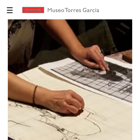
☰
Exposiciones
Torres
García
Museo
Educación
Yo te
Invito
Tienda
Novedades