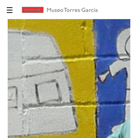
☰
Exposiciones
Torres
García
Museo
Educación
Yo te
Invito
Tienda
Novedades