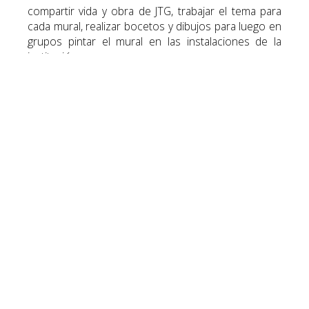
compartir vida y obra de JTG, trabajar el tema para
cada mural, realizar bocetos y dibujos para luego en
grupos pintar el mural en las instalaciones de la
institución.
Por más información sobre el programa:
http://www.cep.edu.uy/verano-educativo-18
www.nevex.com.uy/veran
o-educativo/