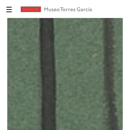
☰
Exposiciones
Torres
García
Museo
Educación
Yo te
Invito
Tienda
Novedades