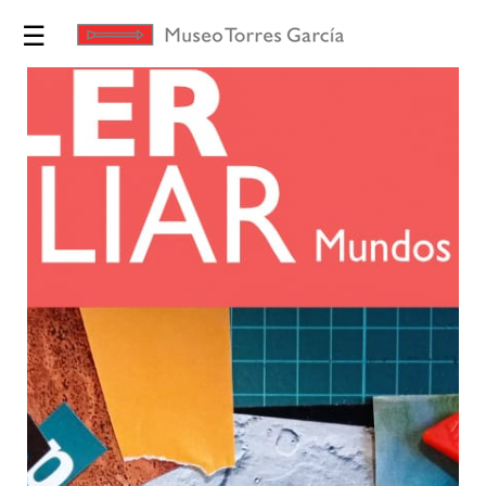
☰
Exposiciones
Torres
García
Museo
Educación
Yo te
Invito
Tienda
Novedades