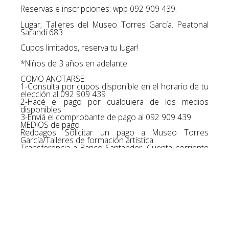
Reservas e inscripciones: wpp 092 909 439.
Lugar; Talleres del Museo Torres García. Peatonal
Sarandí 683
Cupos limitados, reserva tu lugar!
*Niños de 3 años en adelante
COMO ANOTARSE:
1-Consulta por cupos disponible en el horario de tu
elección al 092 909 439
2-Hacé el pago por cualquiera de los medios
disponibles
3-Enviá el comprobante de pago al 092 909 439
MEDIOS de pago
Redpagos. Solicitar un pago a Museo Torres
García/Talleres de formación artística.
Transferencia a Banco Santander. Cuenta corriente
$ 4750721 sucursal 81.
Transferencia a BROU. Cuenta corriente $
001564428-00002.
En todos los casos, identifícate con tu número de
cédula para poder identificar el pago.
¡Muchas gracias por participar de los Talleres de
formación artística¡
Museo Torres García. VER, SENTIR, COMPRENDER.